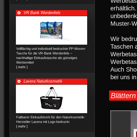
Werbetasc
erhältlic
VR Bank Werdenfels
unbedenkl
Muster-W
Wir bedr
Taschen a
Vollflächig und individuell bedruckte PP-Woven-
Werbetasc
Tasche für die VR-Bank Werdenfels –
nachhaltige Einkaufstasche als günstiges
Werbetas
Werbemittel
[ mehr ]
Auch Shop
bei uns i
Lavera Naturkosmetik
Blättern
Faltbarer Einkaufskorb für den Naturkosmetik-
Hersteller Lavera mit Logo bedruckt
[ mehr ]